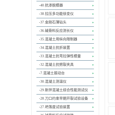
-40.抗渗脱模器
-38.拉压多功能徐变仪
-37.金刚石薄钻头
-36.碱骨料反应测长仪
-35.混凝土用纵向限制器
-34.混凝土抗折装置
-33.混凝土抗弯拉弹性模量
-32.混凝土抗劈裂夹具
-7.混凝土振动台
-30.混凝土测温仪
-29.新拌混凝土综合性能测试仪
-28.刀口约束早期开裂试验设备
-27.坍落度试验装置