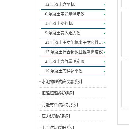
-12.混凝土磨平机
-6.混凝土电通量测定仪
-1.混凝土搅拌机
-9.混凝土贯入阻力仪
-23.混凝土多功能氯离子耐久性测
定仪
-17.混凝土拌合物数显维勃稠度仪
-2.混凝土含气量测定仪
-19.混凝土芯样补平仪
水泥物理试验仪器系列
恒温恒湿养护系列
万能材料试验机系列
压力试验机系列
土工试验仪器系列