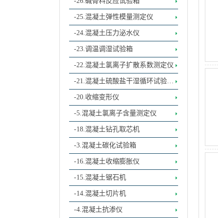
-26.碱骨料反应试验箱
-25.混凝土弹性模量测定仪
-24.混凝土压力泌水仪
-23.调温调湿试验箱
-22.混凝土氯离子扩散系数测定仪
-21.混凝土硫酸盐干湿循环试验设
备
-20.收缩变形仪
-5.混凝土氯离子含量测定仪
-18.混凝土钻孔取芯机
-3.混凝土碳化试验箱
-16.混凝土收缩膨胀仪
-15.混凝土锯石机
-14.混凝土切片机
-4.混凝土抗渗仪